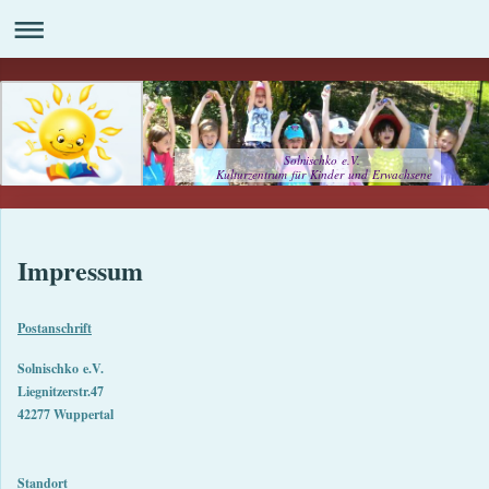
Solnischko e.V.
Kulturzentrum für Kinder und Erwachsene
Impressum
Postanschrift
Solnischko
e.V.
Liegnitzerstr.47
42277 Wuppertal
Standort