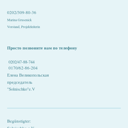
0202/309-80-36
Marina Grusenick
Vorstand, Projektleiterin
Просто позвоните нам по телефону
0202/47-88-744
0170/62-86-204
Елена
Великопольская
председатель
"Solnischko"e.V
Begünstigter:
Solnischko e.V.