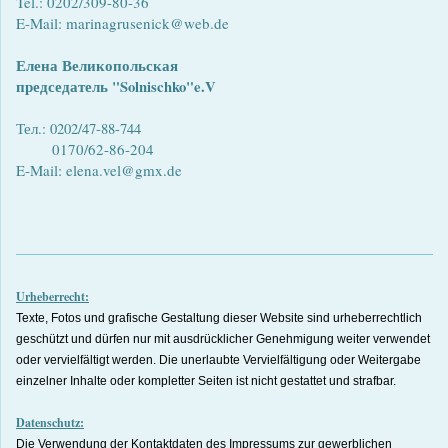
Tel.: 0202/309-80-36
E-Mail: marinagrusenick@web.de
Елена
Великопольская
председатель "Solnischko"e.V
Тел.: 0202/47-88-744
0170/62-86-204
E-Mail: elena.vel@gmx.de
Urheberrecht:
Texte, Fotos und grafische Gestaltung dieser Website sind urheberrechtlich
geschützt und dürfen nur mit ausdrücklicher Genehmigung weiter verwendet
oder vervielfältigt werden. Die unerlaubte Vervielfältigung oder Weitergabe
einzelner Inhalte oder kompletter Seiten ist nicht gestattet und strafbar.
Datenschutz:
Die Verwendung der Kontaktdaten des Impressums zur gewerblichen